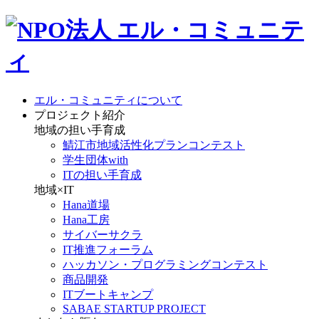
エル・コミュニティについて
プロジェクト紹介
地域の担い手育成
鯖江市地域活性化プランコンテスト
学生団体with
ITの担い手育成
地域×IT
Hana道場
Hana工房
サイバーサクラ
IT推進フォーラム
ハッカソン・プログラミングコンテスト
商品開発
ITブートキャンプ
SABAE STARTUP PROJECT