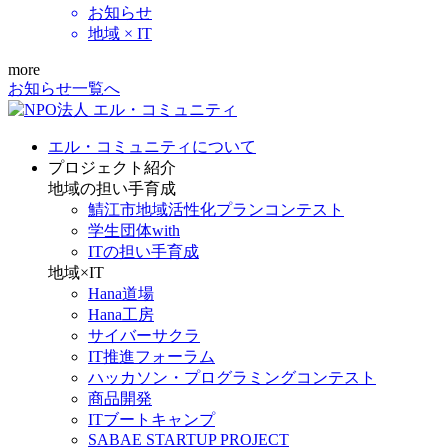
お知らせ
地域 × IT
more
お知らせ一覧へ
エル・コミュニティについて
プロジェクト紹介
地域の担い手育成
鯖江市地域活性化プランコンテスト
学生団体with
ITの担い手育成
地域×IT
Hana道場
Hana工房
サイバーサクラ
IT推進フォーラム
ハッカソン・プログラミングコンテスト
商品開発
ITブートキャンプ
SABAE STARTUP PROJECT