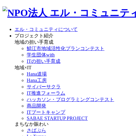
エル・コミュニティについて
プロジェクト紹介
地域の担い手育成
鯖江市地域活性化プランコンテスト
学生団体with
ITの担い手育成
地域×IT
Hana道場
Hana工房
サイバーサクラ
IT推進フォーラム
ハッカソン・プログラミングコンテスト
商品開発
ITブートキャンプ
SABAE STARTUP PROJECT
まちなか賑わい
さばぷら