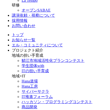
La Tempo
研修
オープンSABAE
講演依頼・視察について
採用情報
お問い合わせ
トップ
お知らせ一覧
エル・コミュニティについて
プロジェクト紹介
地域の担い手育成
鯖江市地域活性化プランコンテスト
学生団体with
ITの担い手育成
地域×IT
Hana道場
Hana工房
サイバーサクラ
IT推進フォーラム
ハッカソン・プログラミングコンテスト
商品開発