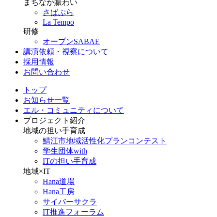
まちなか賑わい
さばぷら
La Tempo
研修
オープンSABAE
講演依頼・視察について
採用情報
お問い合わせ
トップ
お知らせ一覧
エル・コミュニティについて
プロジェクト紹介
地域の担い手育成
鯖江市地域活性化プランコンテスト
学生団体with
ITの担い手育成
地域×IT
Hana道場
Hana工房
サイバーサクラ
IT推進フォーラム