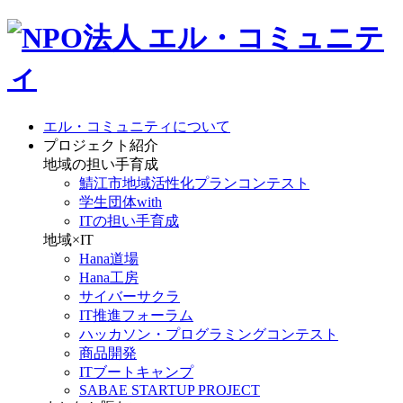
エル・コミュニティについて
プロジェクト紹介
地域の担い手育成
鯖江市地域活性化プランコンテスト
学生団体with
ITの担い手育成
地域×IT
Hana道場
Hana工房
サイバーサクラ
IT推進フォーラム
ハッカソン・プログラミングコンテスト
商品開発
ITブートキャンプ
SABAE STARTUP PROJECT