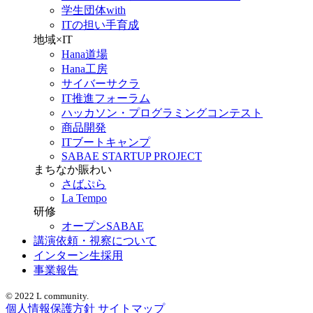
学生団体with
ITの担い手育成
地域×IT
Hana道場
Hana工房
サイバーサクラ
IT推進フォーラム
ハッカソン・プログラミングコンテスト
商品開発
ITブートキャンプ
SABAE STARTUP PROJECT
まちなか賑わい
さばぷら
La Tempo
研修
オープンSABAE
講演依頼・視察について
インターン生採用
事業報告
© 2022 L community.
個人情報保護方針
サイトマップ