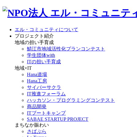
エル・コミュニティについて
プロジェクト紹介
地域の担い手育成
鯖江市地域活性化プランコンテスト
学生団体with
ITの担い手育成
地域×IT
Hana道場
Hana工房
サイバーサクラ
IT推進フォーラム
ハッカソン・プログラミングコンテスト
商品開発
ITブートキャンプ
SABAE STARTUP PROJECT
まちなか賑わい
さばぷら