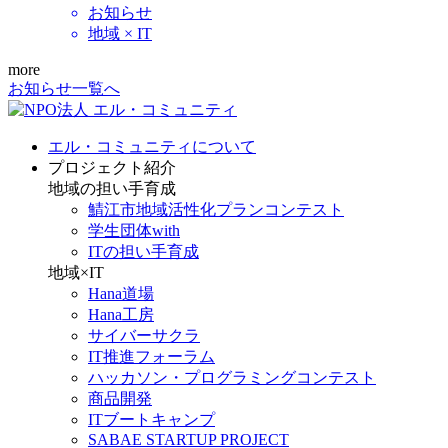
お知らせ
地域 × IT
more
お知らせ一覧へ
エル・コミュニティについて
プロジェクト紹介
地域の担い手育成
鯖江市地域活性化プランコンテスト
学生団体with
ITの担い手育成
地域×IT
Hana道場
Hana工房
サイバーサクラ
IT推進フォーラム
ハッカソン・プログラミングコンテスト
商品開発
ITブートキャンプ
SABAE STARTUP PROJECT