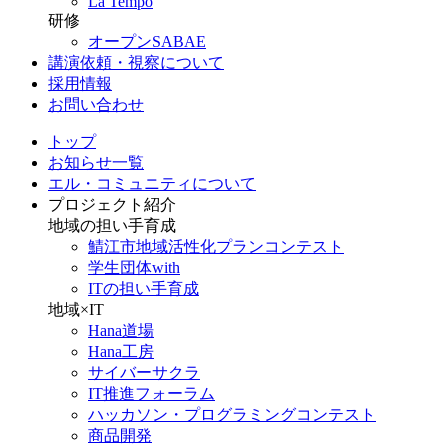
La Tempo
研修
オープンSABAE
講演依頼・視察について
採用情報
お問い合わせ
トップ
お知らせ一覧
エル・コミュニティについて
プロジェクト紹介
地域の担い手育成
鯖江市地域活性化プランコンテスト
学生団体with
ITの担い手育成
地域×IT
Hana道場
Hana工房
サイバーサクラ
IT推進フォーラム
ハッカソン・プログラミングコンテスト
商品開発