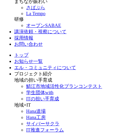
まちなか賑わい
さばぷら
La Tempo
研修
オープンSABAE
講演依頼・視察について
採用情報
お問い合わせ
トップ
お知らせ一覧
エル・コミュニティについて
プロジェクト紹介
地域の担い手育成
鯖江市地域活性化プランコンテスト
学生団体with
ITの担い手育成
地域×IT
Hana道場
Hana工房
サイバーサクラ
IT推進フォーラム