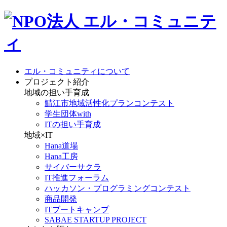
エル・コミュニティについて
プロジェクト紹介
地域の担い手育成
鯖江市地域活性化プランコンテスト
学生団体with
ITの担い手育成
地域×IT
Hana道場
Hana工房
サイバーサクラ
IT推進フォーラム
ハッカソン・プログラミングコンテスト
商品開発
ITブートキャンプ
SABAE STARTUP PROJECT