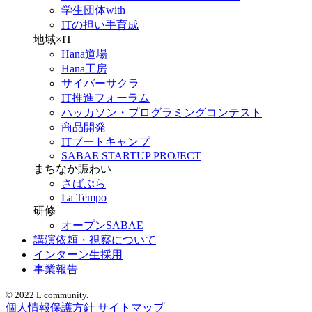
学生団体with
ITの担い手育成
地域×IT
Hana道場
Hana工房
サイバーサクラ
IT推進フォーラム
ハッカソン・プログラミングコンテスト
商品開発
ITブートキャンプ
SABAE STARTUP PROJECT
まちなか賑わい
さばぷら
La Tempo
研修
オープンSABAE
講演依頼・視察について
インターン生採用
事業報告
© 2022 L community.
個人情報保護方針
サイトマップ