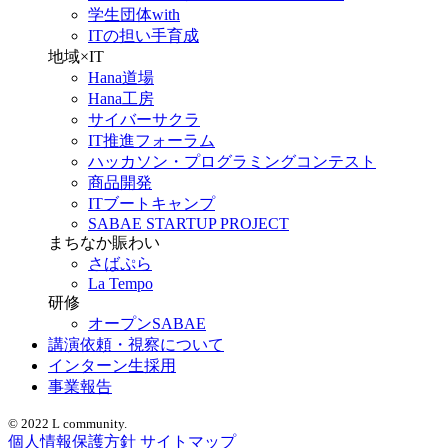
学生団体with
ITの担い手育成
地域×IT
Hana道場
Hana工房
サイバーサクラ
IT推進フォーラム
ハッカソン・プログラミングコンテスト
商品開発
ITブートキャンプ
SABAE STARTUP PROJECT
まちなか賑わい
さばぷら
La Tempo
研修
オープンSABAE
講演依頼・視察について
インターン生採用
事業報告
© 2022 L community.
個人情報保護方針
サイトマップ