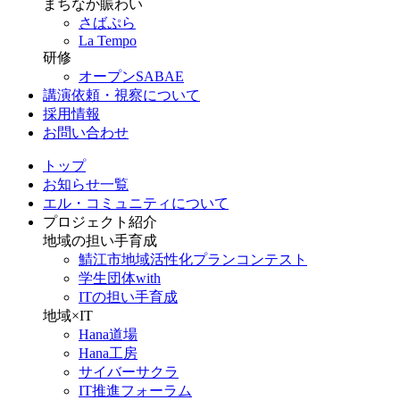
まちなか賑わい
さばぷら
La Tempo
研修
オープンSABAE
講演依頼・視察について
採用情報
お問い合わせ
トップ
お知らせ一覧
エル・コミュニティについて
プロジェクト紹介
地域の担い手育成
鯖江市地域活性化プランコンテスト
学生団体with
ITの担い手育成
地域×IT
Hana道場
Hana工房
サイバーサクラ
IT推進フォーラム