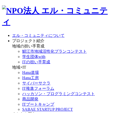
エル・コミュニティについて
プロジェクト紹介
地域の担い手育成
鯖江市地域活性化プランコンテスト
学生団体with
ITの担い手育成
地域×IT
Hana道場
Hana工房
サイバーサクラ
IT推進フォーラム
ハッカソン・プログラミングコンテスト
商品開発
ITブートキャンプ
SABAE STARTUP PROJECT