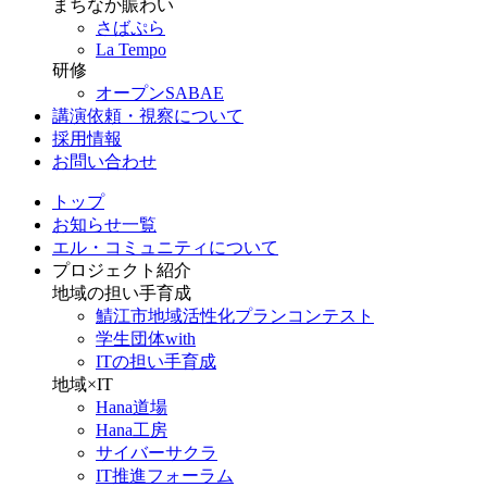
まちなか賑わい
さばぷら
La Tempo
研修
オープンSABAE
講演依頼・視察について
採用情報
お問い合わせ
トップ
お知らせ一覧
エル・コミュニティについて
プロジェクト紹介
地域の担い手育成
鯖江市地域活性化プランコンテスト
学生団体with
ITの担い手育成
地域×IT
Hana道場
Hana工房
サイバーサクラ
IT推進フォーラム