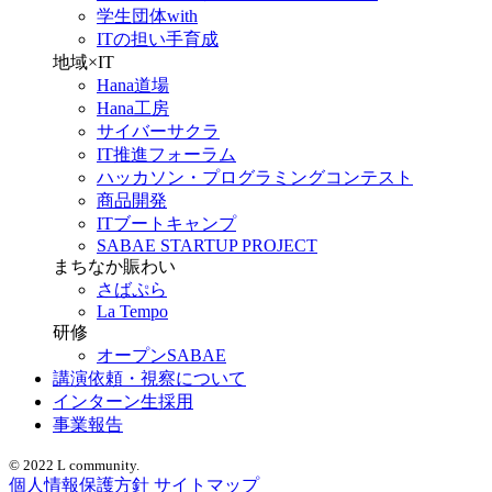
学生団体with
ITの担い手育成
地域×IT
Hana道場
Hana工房
サイバーサクラ
IT推進フォーラム
ハッカソン・プログラミングコンテスト
商品開発
ITブートキャンプ
SABAE STARTUP PROJECT
まちなか賑わい
さばぷら
La Tempo
研修
オープンSABAE
講演依頼・視察について
インターン生採用
事業報告
© 2022 L community.
個人情報保護方針
サイトマップ