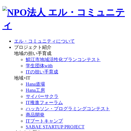
エル・コミュニティについて
プロジェクト紹介
地域の担い手育成
鯖江市地域活性化プランコンテスト
学生団体with
ITの担い手育成
地域×IT
Hana道場
Hana工房
サイバーサクラ
IT推進フォーラム
ハッカソン・プログラミングコンテスト
商品開発
ITブートキャンプ
SABAE STARTUP PROJECT