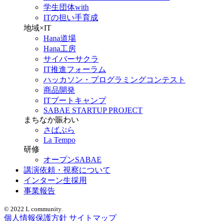
学生団体with
ITの担い手育成
地域×IT
Hana道場
Hana工房
サイバーサクラ
IT推進フォーラム
ハッカソン・プログラミングコンテスト
商品開発
ITブートキャンプ
SABAE STARTUP PROJECT
まちなか賑わい
さばぷら
La Tempo
研修
オープンSABAE
講演依頼・視察について
インターン生採用
事業報告
© 2022 L community.
個人情報保護方針
サイトマップ