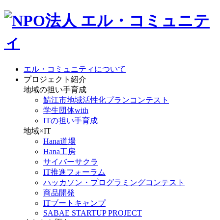
エル・コミュニティについて
プロジェクト紹介
地域の担い手育成
鯖江市地域活性化プランコンテスト
学生団体with
ITの担い手育成
地域×IT
Hana道場
Hana工房
サイバーサクラ
IT推進フォーラム
ハッカソン・プログラミングコンテスト
商品開発
ITブートキャンプ
SABAE STARTUP PROJECT