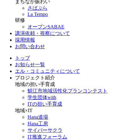
まちなか賑わい
さばぷら
La Tempo
研修
オープンSABAE
講演依頼・視察について
採用情報
お問い合わせ
トップ
お知らせ一覧
エル・コミュニティについて
プロジェクト紹介
地域の担い手育成
鯖江市地域活性化プランコンテスト
学生団体with
ITの担い手育成
地域×IT
Hana道場
Hana工房
サイバーサクラ
IT推進フォーラム