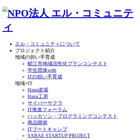
エル・コミュニティについて
プロジェクト紹介
地域の担い手育成
鯖江市地域活性化プランコンテスト
学生団体with
ITの担い手育成
地域×IT
Hana道場
Hana工房
サイバーサクラ
IT推進フォーラム
ハッカソン・プログラミングコンテスト
商品開発
ITブートキャンプ
SABAE STARTUP PROJECT