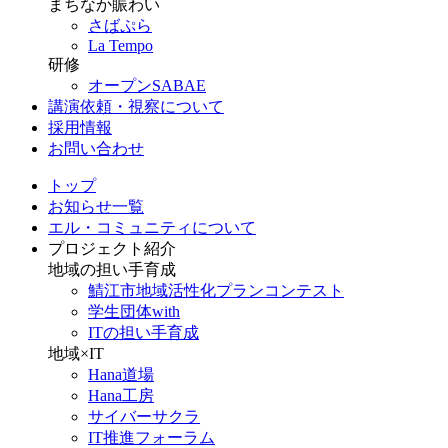
まちなか賑わい
さばぷら
La Tempo
研修
オープンSABAE
講演依頼・視察について
採用情報
お問い合わせ
トップ
お知らせ一覧
エル・コミュニティについて
プロジェクト紹介
地域の担い手育成
鯖江市地域活性化プランコンテスト
学生団体with
ITの担い手育成
地域×IT
Hana道場
Hana工房
サイバーサクラ
IT推進フォーラム