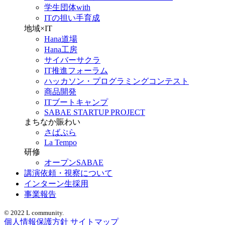
学生団体with
ITの担い手育成
地域×IT
Hana道場
Hana工房
サイバーサクラ
IT推進フォーラム
ハッカソン・プログラミングコンテスト
商品開発
ITブートキャンプ
SABAE STARTUP PROJECT
まちなか賑わい
さばぷら
La Tempo
研修
オープンSABAE
講演依頼・視察について
インターン生採用
事業報告
© 2022 L community.
個人情報保護方針
サイトマップ