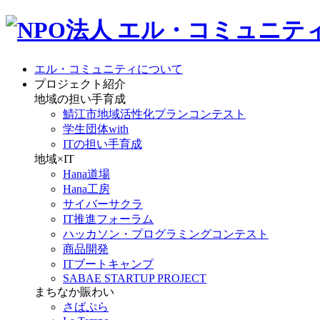
エル・コミュニティについて
プロジェクト紹介
地域の担い手育成
鯖江市地域活性化プランコンテスト
学生団体with
ITの担い手育成
地域×IT
Hana道場
Hana工房
サイバーサクラ
IT推進フォーラム
ハッカソン・プログラミングコンテスト
商品開発
ITブートキャンプ
SABAE STARTUP PROJECT
まちなか賑わい
さばぷら