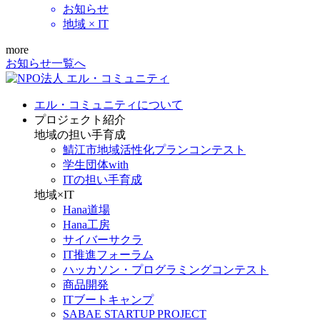
お知らせ
地域 × IT
more
お知らせ一覧へ
エル・コミュニティについて
プロジェクト紹介
地域の担い手育成
鯖江市地域活性化プランコンテスト
学生団体with
ITの担い手育成
地域×IT
Hana道場
Hana工房
サイバーサクラ
IT推進フォーラム
ハッカソン・プログラミングコンテスト
商品開発
ITブートキャンプ
SABAE STARTUP PROJECT