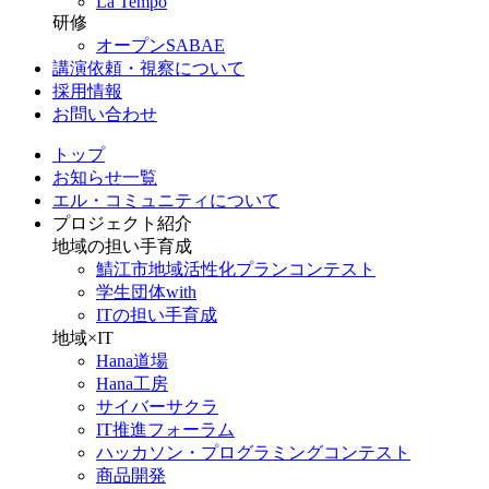
La Tempo
研修
オープンSABAE
講演依頼・視察について
採用情報
お問い合わせ
トップ
お知らせ一覧
エル・コミュニティについて
プロジェクト紹介
地域の担い手育成
鯖江市地域活性化プランコンテスト
学生団体with
ITの担い手育成
地域×IT
Hana道場
Hana工房
サイバーサクラ
IT推進フォーラム
ハッカソン・プログラミングコンテスト
商品開発