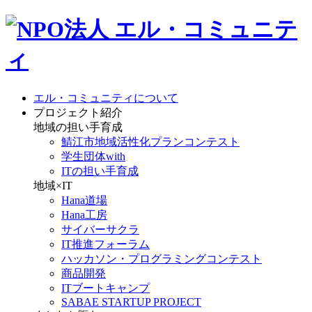
エル・コミュニティについて
プロジェクト紹介
地域の担い手育成
鯖江市地域活性化プランコンテスト
学生団体with
ITの担い手育成
地域×IT
Hana道場
Hana工房
サイバーサクラ
IT推進フォーラム
ハッカソン・プログラミングコンテスト
商品開発
ITブートキャンプ
SABAE STARTUP PROJECT