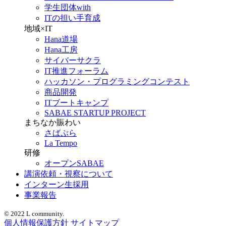
学生団体with
ITの担い手育成
地域×IT
Hana道場
Hana工房
サイバーサクラ
IT推進フォーラム
ハッカソン・プログラミングコンテスト
商品開発
ITブートキャンプ
SABAE STARTUP PROJECT
まちなか賑わい
さばぷら
La Tempo
研修
オープンSABAE
講演依頼・視察について
インターン生採用
事業報告
© 2022 L community.
個人情報保護方針
サイトマップ