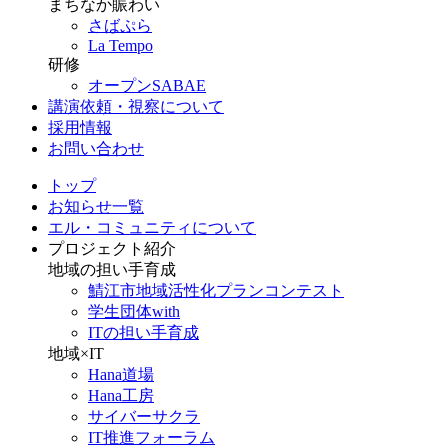
まちなか賑わい
さばぷら
La Tempo
研修
オープンSABAE
講演依頼・視察について
採用情報
お問い合わせ
トップ
お知らせ一覧
エル・コミュニティについて
プロジェクト紹介
地域の担い手育成
鯖江市地域活性化プランコンテスト
学生団体with
ITの担い手育成
地域×IT
Hana道場
Hana工房
サイバーサクラ
IT推進フォーラム