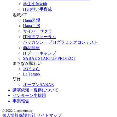
学生団体with
ITの担い手育成
地域×IT
Hana道場
Hana工房
サイバーサクラ
IT推進フォーラム
ハッカソン・プログラミングコンテスト
商品開発
ITブートキャンプ
SABAE STARTUP PROJECT
まちなか賑わい
さばぷら
La Tempo
研修
オープンSABAE
講演依頼・視察について
インターン生採用
事業報告
© 2022 L community.
個人情報保護方針
サイトマップ