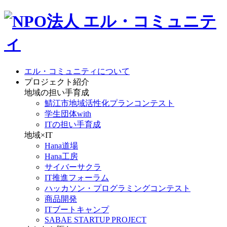
エル・コミュニティについて
プロジェクト紹介
地域の担い手育成
鯖江市地域活性化プランコンテスト
学生団体with
ITの担い手育成
地域×IT
Hana道場
Hana工房
サイバーサクラ
IT推進フォーラム
ハッカソン・プログラミングコンテスト
商品開発
ITブートキャンプ
SABAE STARTUP PROJECT