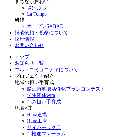
まちなか賑わい
さばぷら
La Tempo
研修
オープンSABAE
講演依頼・視察について
採用情報
お問い合わせ
トップ
お知らせ一覧
エル・コミュニティについて
プロジェクト紹介
地域の担い手育成
鯖江市地域活性化プランコンテスト
学生団体with
ITの担い手育成
地域×IT
Hana道場
Hana工房
サイバーサクラ
IT推進フォーラム