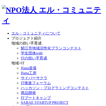
エル・コミュニティについて
プロジェクト紹介
地域の担い手育成
鯖江市地域活性化プランコンテスト
学生団体with
ITの担い手育成
地域×IT
Hana道場
Hana工房
サイバーサクラ
IT推進フォーラム
ハッカソン・プログラミングコンテスト
商品開発
ITブートキャンプ
SABAE STARTUP PROJECT