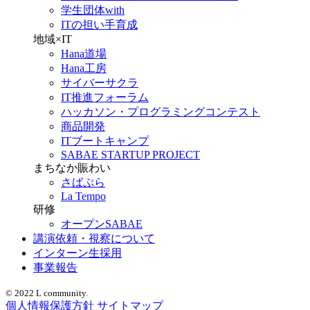
学生団体with
ITの担い手育成
地域×IT
Hana道場
Hana工房
サイバーサクラ
IT推進フォーラム
ハッカソン・プログラミングコンテスト
商品開発
ITブートキャンプ
SABAE STARTUP PROJECT
まちなか賑わい
さばぷら
La Tempo
研修
オープンSABAE
講演依頼・視察について
インターン生採用
事業報告
© 2022 L community.
個人情報保護方針
サイトマップ