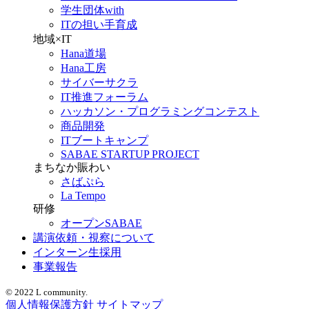
学生団体with
ITの担い手育成
地域×IT
Hana道場
Hana工房
サイバーサクラ
IT推進フォーラム
ハッカソン・プログラミングコンテスト
商品開発
ITブートキャンプ
SABAE STARTUP PROJECT
まちなか賑わい
さばぷら
La Tempo
研修
オープンSABAE
講演依頼・視察について
インターン生採用
事業報告
© 2022 L community.
個人情報保護方針
サイトマップ