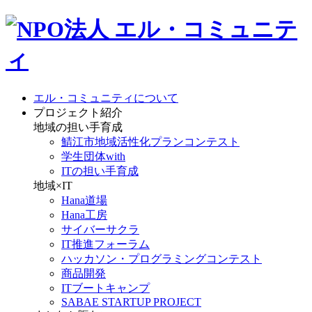
エル・コミュニティについて
プロジェクト紹介
地域の担い手育成
鯖江市地域活性化プランコンテスト
学生団体with
ITの担い手育成
地域×IT
Hana道場
Hana工房
サイバーサクラ
IT推進フォーラム
ハッカソン・プログラミングコンテスト
商品開発
ITブートキャンプ
SABAE STARTUP PROJECT