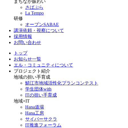
まちなか賑わい
さばぷら
La Tempo
研修
オープンSABAE
講演依頼・視察について
採用情報
お問い合わせ
トップ
お知らせ一覧
エル・コミュニティについて
プロジェクト紹介
地域の担い手育成
鯖江市地域活性化プランコンテスト
学生団体with
ITの担い手育成
地域×IT
Hana道場
Hana工房
サイバーサクラ
IT推進フォーラム