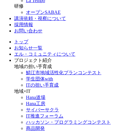
La Tempo
研修
オープンSABAE
講演依頼・視察について
採用情報
お問い合わせ
トップ
お知らせ一覧
エル・コミュニティについて
プロジェクト紹介
地域の担い手育成
鯖江市地域活性化プランコンテスト
学生団体with
ITの担い手育成
地域×IT
Hana道場
Hana工房
サイバーサクラ
IT推進フォーラム
ハッカソン・プログラミングコンテスト
商品開発