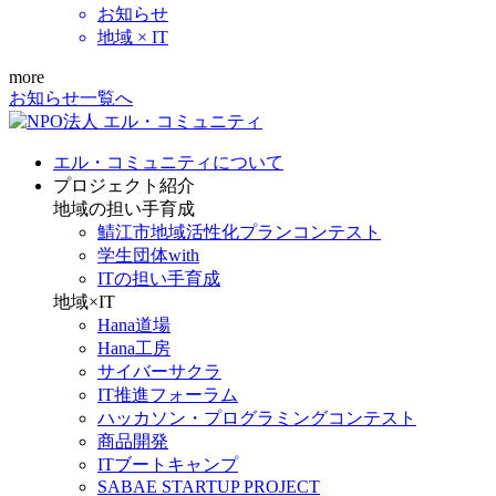
お知らせ
地域 × IT
more
お知らせ一覧へ
エル・コミュニティについて
プロジェクト紹介
地域の担い手育成
鯖江市地域活性化プランコンテスト
学生団体with
ITの担い手育成
地域×IT
Hana道場
Hana工房
サイバーサクラ
IT推進フォーラム
ハッカソン・プログラミングコンテスト
商品開発
ITブートキャンプ
SABAE STARTUP PROJECT