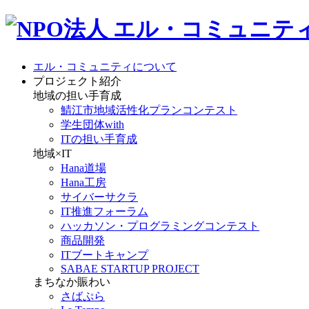
エル・コミュニティについて
プロジェクト紹介
地域の担い手育成
鯖江市地域活性化プランコンテスト
学生団体with
ITの担い手育成
地域×IT
Hana道場
Hana工房
サイバーサクラ
IT推進フォーラム
ハッカソン・プログラミングコンテスト
商品開発
ITブートキャンプ
SABAE STARTUP PROJECT
まちなか賑わい
さばぷら