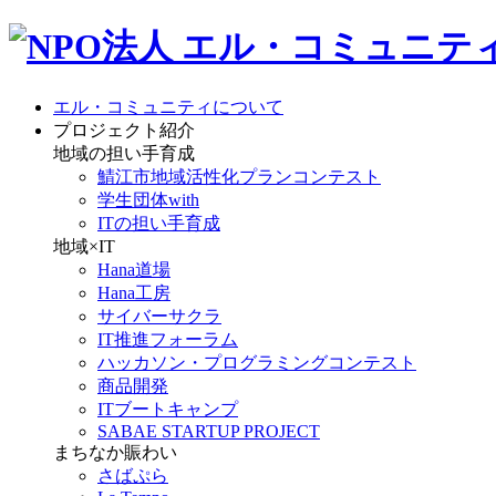
エル・コミュニティについて
プロジェクト紹介
地域の担い手育成
鯖江市地域活性化プランコンテスト
学生団体with
ITの担い手育成
地域×IT
Hana道場
Hana工房
サイバーサクラ
IT推進フォーラム
ハッカソン・プログラミングコンテスト
商品開発
ITブートキャンプ
SABAE STARTUP PROJECT
まちなか賑わい
さばぷら