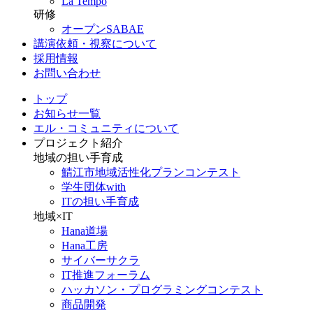
La Tempo
研修
オープンSABAE
講演依頼・視察について
採用情報
お問い合わせ
トップ
お知らせ一覧
エル・コミュニティについて
プロジェクト紹介
地域の担い手育成
鯖江市地域活性化プランコンテスト
学生団体with
ITの担い手育成
地域×IT
Hana道場
Hana工房
サイバーサクラ
IT推進フォーラム
ハッカソン・プログラミングコンテスト
商品開発