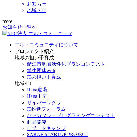
お知らせ
地域 × IT
more
お知らせ一覧へ
エル・コミュニティについて
プロジェクト紹介
地域の担い手育成
鯖江市地域活性化プランコンテスト
学生団体with
ITの担い手育成
地域×IT
Hana道場
Hana工房
サイバーサクラ
IT推進フォーラム
ハッカソン・プログラミングコンテスト
商品開発
ITブートキャンプ
SABAE STARTUP PROJECT