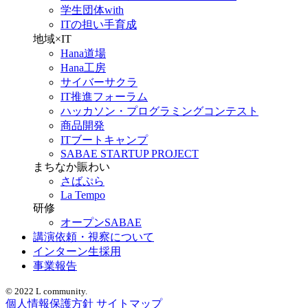
学生団体with
ITの担い手育成
地域×IT
Hana道場
Hana工房
サイバーサクラ
IT推進フォーラム
ハッカソン・プログラミングコンテスト
商品開発
ITブートキャンプ
SABAE STARTUP PROJECT
まちなか賑わい
さばぷら
La Tempo
研修
オープンSABAE
講演依頼・視察について
インターン生採用
事業報告
© 2022 L community.
個人情報保護方針
サイトマップ