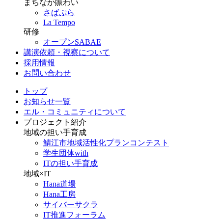
まちなか賑わい
さばぷら
La Tempo
研修
オープンSABAE
講演依頼・視察について
採用情報
お問い合わせ
トップ
お知らせ一覧
エル・コミュニティについて
プロジェクト紹介
地域の担い手育成
鯖江市地域活性化プランコンテスト
学生団体with
ITの担い手育成
地域×IT
Hana道場
Hana工房
サイバーサクラ
IT推進フォーラム