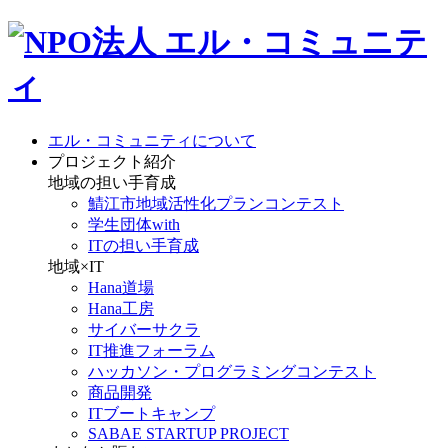
エル・コミュニティについて
プロジェクト紹介
地域の担い手育成
鯖江市地域活性化プランコンテスト
学生団体with
ITの担い手育成
地域×IT
Hana道場
Hana工房
サイバーサクラ
IT推進フォーラム
ハッカソン・プログラミングコンテスト
商品開発
ITブートキャンプ
SABAE STARTUP PROJECT