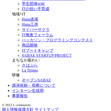
学生団体with
ITの担い手育成
地域×IT
Hana道場
Hana工房
サイバーサクラ
IT推進フォーラム
ハッカソン・プログラミングコンテスト
商品開発
ITブートキャンプ
SABAE STARTUP PROJECT
まちなか賑わい
さばぷら
La Tempo
研修
オープンSABAE
講演依頼・視察について
インターン生採用
事業報告
© 2022 L community.
個人情報保護方針
サイトマップ