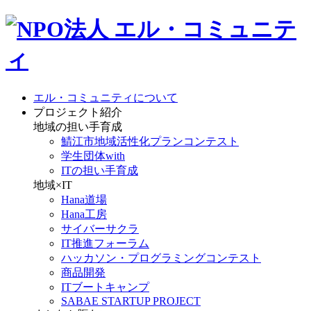
エル・コミュニティについて
プロジェクト紹介
地域の担い手育成
鯖江市地域活性化プランコンテスト
学生団体with
ITの担い手育成
地域×IT
Hana道場
Hana工房
サイバーサクラ
IT推進フォーラム
ハッカソン・プログラミングコンテスト
商品開発
ITブートキャンプ
SABAE STARTUP PROJECT