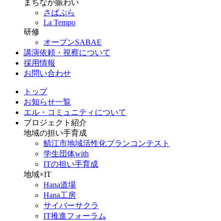
まちなか賑わい
さばぷら
La Tempo
研修
オープンSABAE
講演依頼・視察について
採用情報
お問い合わせ
トップ
お知らせ一覧
エル・コミュニティについて
プロジェクト紹介
地域の担い手育成
鯖江市地域活性化プランコンテスト
学生団体with
ITの担い手育成
地域×IT
Hana道場
Hana工房
サイバーサクラ
IT推進フォーラム