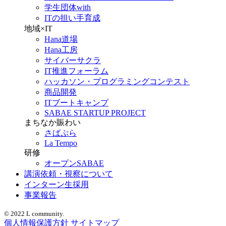
学生団体with
ITの担い手育成
地域×IT
Hana道場
Hana工房
サイバーサクラ
IT推進フォーラム
ハッカソン・プログラミングコンテスト
商品開発
ITブートキャンプ
SABAE STARTUP PROJECT
まちなか賑わい
さばぷら
La Tempo
研修
オープンSABAE
講演依頼・視察について
インターン生採用
事業報告
© 2022 L community.
個人情報保護方針
サイトマップ