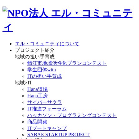
エル・コミュニティについて
プロジェクト紹介
地域の担い手育成
鯖江市地域活性化プランコンテスト
学生団体with
ITの担い手育成
地域×IT
Hana道場
Hana工房
サイバーサクラ
IT推進フォーラム
ハッカソン・プログラミングコンテスト
商品開発
ITブートキャンプ
SABAE STARTUP PROJECT