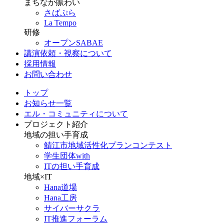
まちなか賑わい
さばぷら
La Tempo
研修
オープンSABAE
講演依頼・視察について
採用情報
お問い合わせ
トップ
お知らせ一覧
エル・コミュニティについて
プロジェクト紹介
地域の担い手育成
鯖江市地域活性化プランコンテスト
学生団体with
ITの担い手育成
地域×IT
Hana道場
Hana工房
サイバーサクラ
IT推進フォーラム