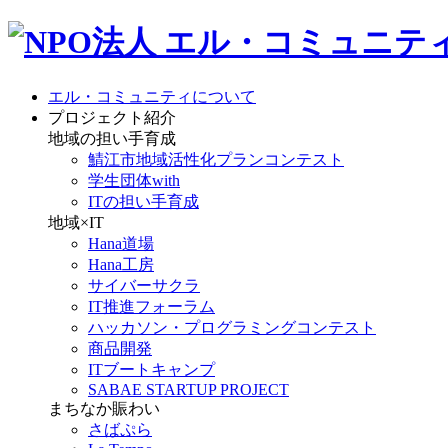
エル・コミュニティについて
プロジェクト紹介
地域の担い手育成
鯖江市地域活性化プランコンテスト
学生団体with
ITの担い手育成
地域×IT
Hana道場
Hana工房
サイバーサクラ
IT推進フォーラム
ハッカソン・プログラミングコンテスト
商品開発
ITブートキャンプ
SABAE STARTUP PROJECT
まちなか賑わい
さばぷら