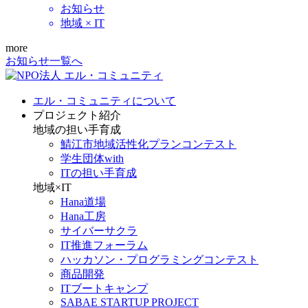
お知らせ
地域 × IT
more
お知らせ一覧へ
エル・コミュニティについて
プロジェクト紹介
地域の担い手育成
鯖江市地域活性化プランコンテスト
学生団体with
ITの担い手育成
地域×IT
Hana道場
Hana工房
サイバーサクラ
IT推進フォーラム
ハッカソン・プログラミングコンテスト
商品開発
ITブートキャンプ
SABAE STARTUP PROJECT