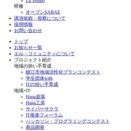
La Tempo
研修
オープンSABAE
講演依頼・視察について
採用情報
お問い合わせ
トップ
お知らせ一覧
エル・コミュニティについて
プロジェクト紹介
地域の担い手育成
鯖江市地域活性化プランコンテスト
学生団体with
ITの担い手育成
地域×IT
Hana道場
Hana工房
サイバーサクラ
IT推進フォーラム
ハッカソン・プログラミングコンテスト
商品開発