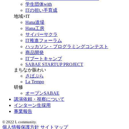
学生団体with
ITの担い手育成
地域×IT
Hana道場
Hana工房
サイバーサクラ
IT推進フォーラム
ハッカソン・プログラミングコンテスト
商品開発
ITブートキャンプ
SABAE STARTUP PROJECT
まちなか賑わい
さばぷら
La Tempo
研修
オープンSABAE
講演依頼・視察について
インターン生採用
事業報告
© 2022 L community.
個人情報保護方針
サイトマップ