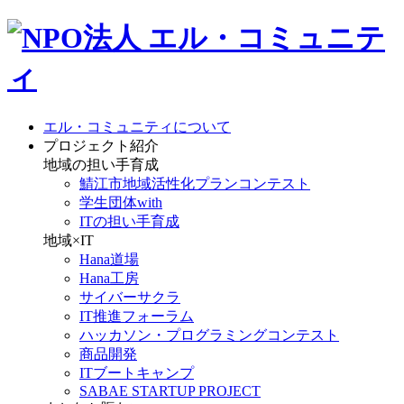
エル・コミュニティについて
プロジェクト紹介
地域の担い手育成
鯖江市地域活性化プランコンテスト
学生団体with
ITの担い手育成
地域×IT
Hana道場
Hana工房
サイバーサクラ
IT推進フォーラム
ハッカソン・プログラミングコンテスト
商品開発
ITブートキャンプ
SABAE STARTUP PROJECT