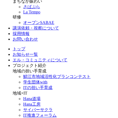
まちなか賑わい
さばぷら
La Tempo
研修
オープンSABAE
講演依頼・視察について
採用情報
お問い合わせ
トップ
お知らせ一覧
エル・コミュニティについて
プロジェクト紹介
地域の担い手育成
鯖江市地域活性化プランコンテスト
学生団体with
ITの担い手育成
地域×IT
Hana道場
Hana工房
サイバーサクラ
IT推進フォーラム