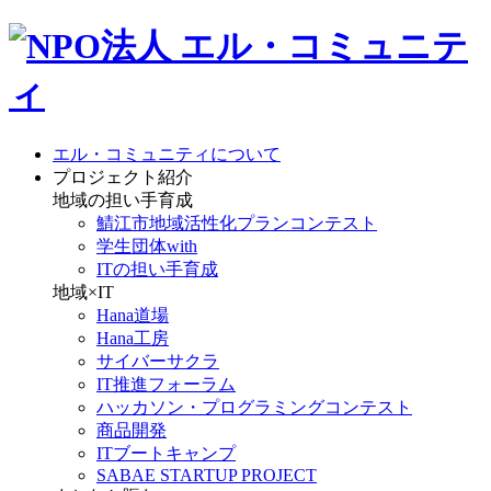
エル・コミュニティについて
プロジェクト紹介
地域の担い手育成
鯖江市地域活性化プランコンテスト
学生団体with
ITの担い手育成
地域×IT
Hana道場
Hana工房
サイバーサクラ
IT推進フォーラム
ハッカソン・プログラミングコンテスト
商品開発
ITブートキャンプ
SABAE STARTUP PROJECT