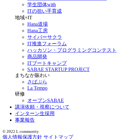
学生団体with
ITの担い手育成
地域×IT
Hana道場
Hana工房
サイバーサクラ
IT推進フォーラム
ハッカソン・プログラミングコンテスト
商品開発
ITブートキャンプ
SABAE STARTUP PROJECT
まちなか賑わい
さばぷら
La Tempo
研修
オープンSABAE
講演依頼・視察について
インターン生採用
事業報告
© 2022 L community.
個人情報保護方針
サイトマップ