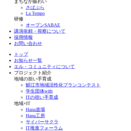
まちなか賑わい
さばぷら
La Tempo
研修
オープンSABAE
講演依頼・視察について
採用情報
お問い合わせ
トップ
お知らせ一覧
エル・コミュニティについて
プロジェクト紹介
地域の担い手育成
鯖江市地域活性化プランコンテスト
学生団体with
ITの担い手育成
地域×IT
Hana道場
Hana工房
サイバーサクラ
IT推進フォーラム