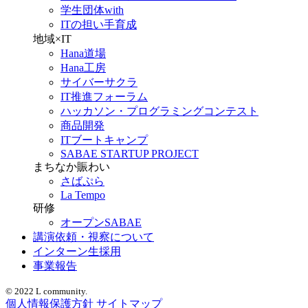
学生団体with
ITの担い手育成
地域×IT
Hana道場
Hana工房
サイバーサクラ
IT推進フォーラム
ハッカソン・プログラミングコンテスト
商品開発
ITブートキャンプ
SABAE STARTUP PROJECT
まちなか賑わい
さばぷら
La Tempo
研修
オープンSABAE
講演依頼・視察について
インターン生採用
事業報告
© 2022 L community.
個人情報保護方針
サイトマップ