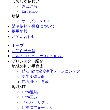
まちなか賑わい
さばぷら
La Tempo
研修
オープンSABAE
講演依頼・視察について
採用情報
お問い合わせ
トップ
お知らせ一覧
エル・コミュニティについて
プロジェクト紹介
地域の担い手育成
鯖江市地域活性化プランコンテスト
学生団体with
ITの担い手育成
地域×IT
Hana道場
Hana工房
サイバーサクラ
IT推進フォーラム