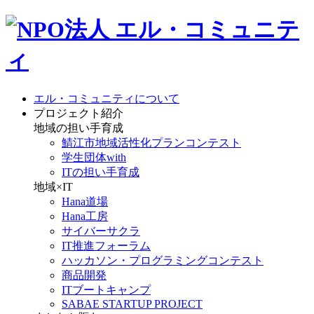
エル・コミュニティについて
プロジェクト紹介
地域の担い手育成
鯖江市地域活性化プランコンテスト
学生団体with
ITの担い手育成
地域×IT
Hana道場
Hana工房
サイバーサクラ
IT推進フォーラム
ハッカソン・プログラミングコンテスト
商品開発
ITブートキャンプ
SABAE STARTUP PROJECT