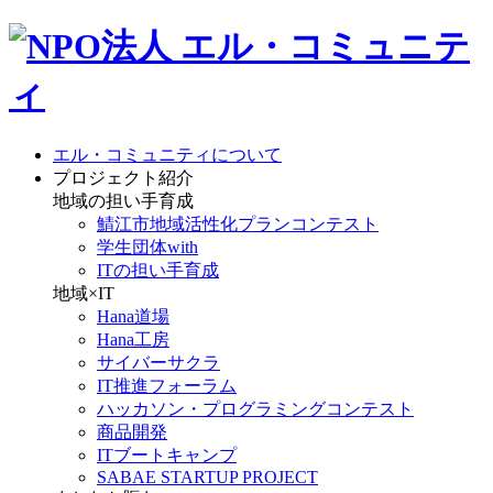
エル・コミュニティについて
プロジェクト紹介
地域の担い手育成
鯖江市地域活性化プランコンテスト
学生団体with
ITの担い手育成
地域×IT
Hana道場
Hana工房
サイバーサクラ
IT推進フォーラム
ハッカソン・プログラミングコンテスト
商品開発
ITブートキャンプ
SABAE STARTUP PROJECT