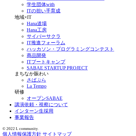
学生団体with
ITの担い手育成
地域×IT
Hana道場
Hana工房
サイバーサクラ
IT推進フォーラム
ハッカソン・プログラミングコンテスト
商品開発
ITブートキャンプ
SABAE STARTUP PROJECT
まちなか賑わい
さばぷら
La Tempo
研修
オープンSABAE
講演依頼・視察について
インターン生採用
事業報告
© 2022 L community.
個人情報保護方針
サイトマップ