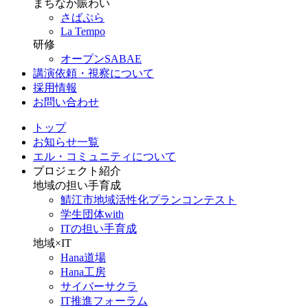
まちなか賑わい
さばぷら
La Tempo
研修
オープンSABAE
講演依頼・視察について
採用情報
お問い合わせ
トップ
お知らせ一覧
エル・コミュニティについて
プロジェクト紹介
地域の担い手育成
鯖江市地域活性化プランコンテスト
学生団体with
ITの担い手育成
地域×IT
Hana道場
Hana工房
サイバーサクラ
IT推進フォーラム