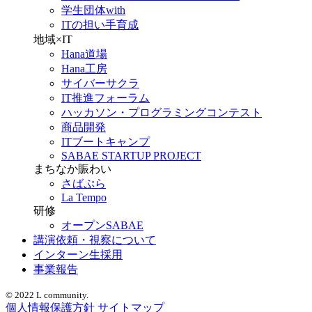
学生団体with
ITの担い手育成
地域×IT
Hana道場
Hana工房
サイバーサクラ
IT推進フォーラム
ハッカソン・プログラミングコンテスト
商品開発
ITブートキャンプ
SABAE STARTUP PROJECT
まちなか賑わい
さばぷら
La Tempo
研修
オープンSABAE
講演依頼・視察について
インターン生採用
事業報告
© 2022 L community.
個人情報保護方針
サイトマップ