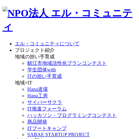
エル・コミュニティについて
プロジェクト紹介
地域の担い手育成
鯖江市地域活性化プランコンテスト
学生団体with
ITの担い手育成
地域×IT
Hana道場
Hana工房
サイバーサクラ
IT推進フォーラム
ハッカソン・プログラミングコンテスト
商品開発
ITブートキャンプ
SABAE STARTUP PROJECT