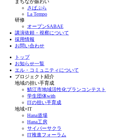
まちなか賑わい
さばぷら
La Tempo
研修
オープンSABAE
講演依頼・視察について
採用情報
お問い合わせ
トップ
お知らせ一覧
エル・コミュニティについて
プロジェクト紹介
地域の担い手育成
鯖江市地域活性化プランコンテスト
学生団体with
ITの担い手育成
地域×IT
Hana道場
Hana工房
サイバーサクラ
IT推進フォーラム