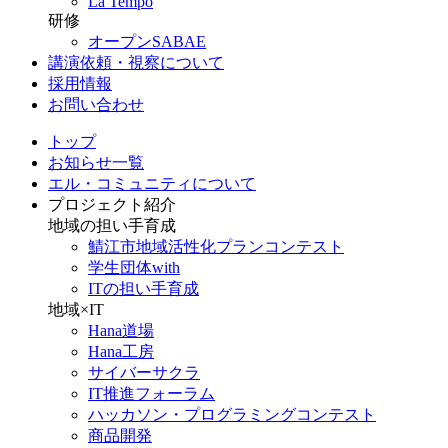
La Tempo
研修
オープンSABAE
講演依頼・視察について
採用情報
お問い合わせ
トップ
お知らせ一覧
エル・コミュニティについて
プロジェクト紹介
地域の担い手育成
鯖江市地域活性化プランコンテスト
学生団体with
ITの担い手育成
地域×IT
Hana道場
Hana工房
サイバーサクラ
IT推進フォーラム
ハッカソン・プログラミングコンテスト
商品開発