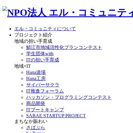
エル・コミュニティについて
プロジェクト紹介
地域の担い手育成
鯖江市地域活性化プランコンテスト
学生団体with
ITの担い手育成
地域×IT
Hana道場
Hana工房
サイバーサクラ
IT推進フォーラム
ハッカソン・プログラミングコンテスト
商品開発
ITブートキャンプ
SABAE STARTUP PROJECT
まちなか賑わい
さばぷら