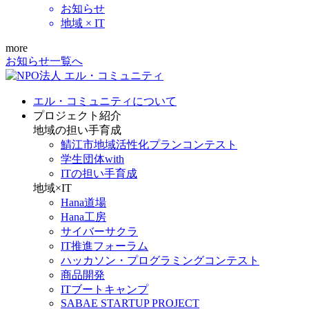
お知らせ
地域 × IT
more
お知らせ一覧へ
エル・コミュニティについて
プロジェクト紹介
地域の担い手育成
鯖江市地域活性化プランコンテスト
学生団体with
ITの担い手育成
地域×IT
Hana道場
Hana工房
サイバーサクラ
IT推進フォーラム
ハッカソン・プログラミングコンテスト
商品開発
ITブートキャンプ
SABAE STARTUP PROJECT