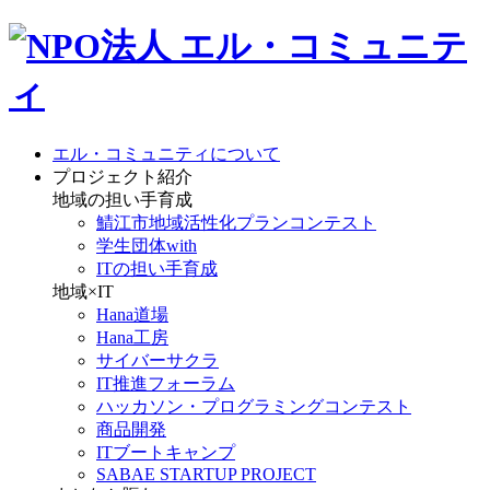
エル・コミュニティについて
プロジェクト紹介
地域の担い手育成
鯖江市地域活性化プランコンテスト
学生団体with
ITの担い手育成
地域×IT
Hana道場
Hana工房
サイバーサクラ
IT推進フォーラム
ハッカソン・プログラミングコンテスト
商品開発
ITブートキャンプ
SABAE STARTUP PROJECT