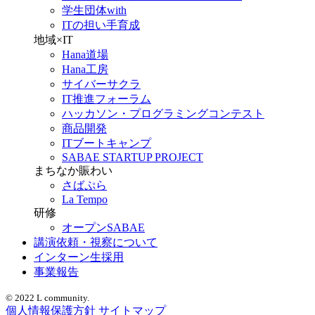
学生団体with
ITの担い手育成
地域×IT
Hana道場
Hana工房
サイバーサクラ
IT推進フォーラム
ハッカソン・プログラミングコンテスト
商品開発
ITブートキャンプ
SABAE STARTUP PROJECT
まちなか賑わい
さばぷら
La Tempo
研修
オープンSABAE
講演依頼・視察について
インターン生採用
事業報告
© 2022 L community.
個人情報保護方針
サイトマップ