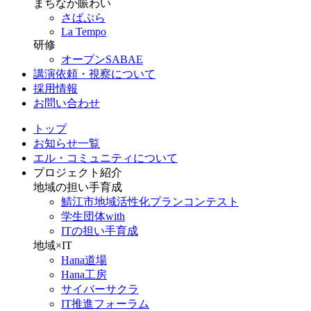
まちなか賑わい
さばぷら
La Tempo
研修
オープンSABAE
講演依頼・視察について
採用情報
お問い合わせ
トップ
お知らせ一覧
エル・コミュニティについて
プロジェクト紹介
地域の担い手育成
鯖江市地域活性化プランコンテスト
学生団体with
ITの担い手育成
地域×IT
Hana道場
Hana工房
サイバーサクラ
IT推進フォーラム