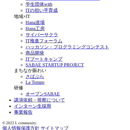
学生団体with
ITの担い手育成
地域×IT
Hana道場
Hana工房
サイバーサクラ
IT推進フォーラム
ハッカソン・プログラミングコンテスト
商品開発
ITブートキャンプ
SABAE STARTUP PROJECT
まちなか賑わい
さばぷら
La Tempo
研修
オープンSABAE
講演依頼・視察について
インターン生採用
事業報告
© 2022 L community.
個人情報保護方針
サイトマップ