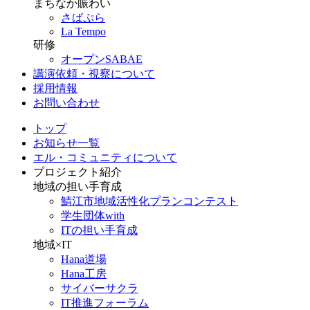
まちなか賑わい
さばぷら
La Tempo
研修
オープンSABAE
講演依頼・視察について
採用情報
お問い合わせ
トップ
お知らせ一覧
エル・コミュニティについて
プロジェクト紹介
地域の担い手育成
鯖江市地域活性化プランコンテスト
学生団体with
ITの担い手育成
地域×IT
Hana道場
Hana工房
サイバーサクラ
IT推進フォーラム