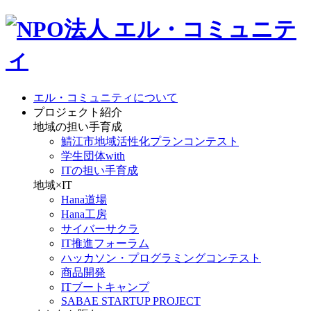
エル・コミュニティについて
プロジェクト紹介
地域の担い手育成
鯖江市地域活性化プランコンテスト
学生団体with
ITの担い手育成
地域×IT
Hana道場
Hana工房
サイバーサクラ
IT推進フォーラム
ハッカソン・プログラミングコンテスト
商品開発
ITブートキャンプ
SABAE STARTUP PROJECT