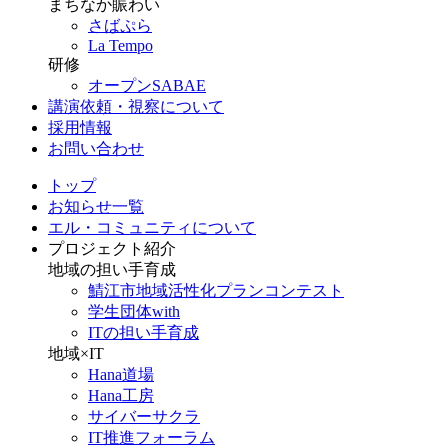
まちなか賑わい
さばぷら
La Tempo
研修
オープンSABAE
講演依頼・視察について
採用情報
お問い合わせ
トップ
お知らせ一覧
エル・コミュニティについて
プロジェクト紹介
地域の担い手育成
鯖江市地域活性化プランコンテスト
学生団体with
ITの担い手育成
地域×IT
Hana道場
Hana工房
サイバーサクラ
IT推進フォーラム