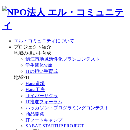
エル・コミュニティについて
プロジェクト紹介
地域の担い手育成
鯖江市地域活性化プランコンテスト
学生団体with
ITの担い手育成
地域×IT
Hana道場
Hana工房
サイバーサクラ
IT推進フォーラム
ハッカソン・プログラミングコンテスト
商品開発
ITブートキャンプ
SABAE STARTUP PROJECT