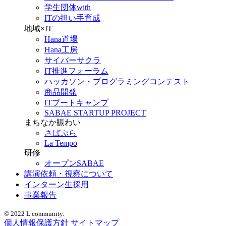
学生団体with
ITの担い手育成
地域×IT
Hana道場
Hana工房
サイバーサクラ
IT推進フォーラム
ハッカソン・プログラミングコンテスト
商品開発
ITブートキャンプ
SABAE STARTUP PROJECT
まちなか賑わい
さばぷら
La Tempo
研修
オープンSABAE
講演依頼・視察について
インターン生採用
事業報告
© 2022 L community.
個人情報保護方針
サイトマップ