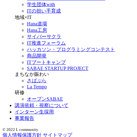
学生団体with
ITの担い手育成
地域×IT
Hana道場
Hana工房
サイバーサクラ
IT推進フォーラム
ハッカソン・プログラミングコンテスト
商品開発
ITブートキャンプ
SABAE STARTUP PROJECT
まちなか賑わい
さばぷら
La Tempo
研修
オープンSABAE
講演依頼・視察について
インターン生採用
事業報告
© 2022 L community.
個人情報保護方針
サイトマップ