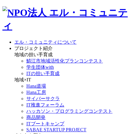
エル・コミュニティについて
プロジェクト紹介
地域の担い手育成
鯖江市地域活性化プランコンテスト
学生団体with
ITの担い手育成
地域×IT
Hana道場
Hana工房
サイバーサクラ
IT推進フォーラム
ハッカソン・プログラミングコンテスト
商品開発
ITブートキャンプ
SABAE STARTUP PROJECT