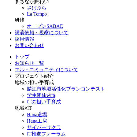
まちなか賑わい
さばぷら
La Tempo
研修
オープンSABAE
講演依頼・視察について
採用情報
お問い合わせ
トップ
お知らせ一覧
エル・コミュニティについて
プロジェクト紹介
地域の担い手育成
鯖江市地域活性化プランコンテスト
学生団体with
ITの担い手育成
地域×IT
Hana道場
Hana工房
サイバーサクラ
IT推進フォーラム