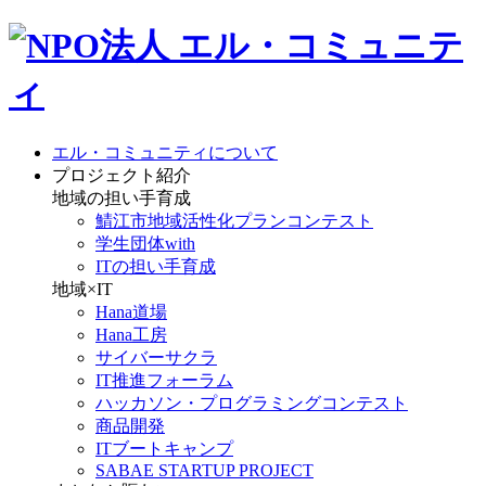
エル・コミュニティについて
プロジェクト紹介
地域の担い手育成
鯖江市地域活性化プランコンテスト
学生団体with
ITの担い手育成
地域×IT
Hana道場
Hana工房
サイバーサクラ
IT推進フォーラム
ハッカソン・プログラミングコンテスト
商品開発
ITブートキャンプ
SABAE STARTUP PROJECT