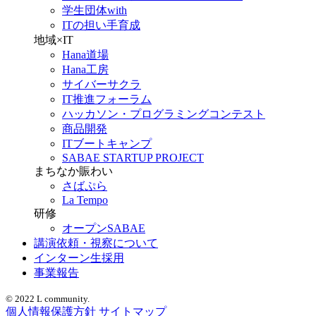
学生団体with
ITの担い手育成
地域×IT
Hana道場
Hana工房
サイバーサクラ
IT推進フォーラム
ハッカソン・プログラミングコンテスト
商品開発
ITブートキャンプ
SABAE STARTUP PROJECT
まちなか賑わい
さばぷら
La Tempo
研修
オープンSABAE
講演依頼・視察について
インターン生採用
事業報告
© 2022 L community.
個人情報保護方針
サイトマップ