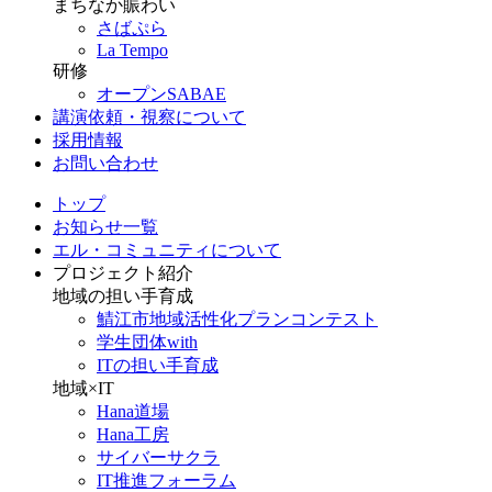
まちなか賑わい
さばぷら
La Tempo
研修
オープンSABAE
講演依頼・視察について
採用情報
お問い合わせ
トップ
お知らせ一覧
エル・コミュニティについて
プロジェクト紹介
地域の担い手育成
鯖江市地域活性化プランコンテスト
学生団体with
ITの担い手育成
地域×IT
Hana道場
Hana工房
サイバーサクラ
IT推進フォーラム