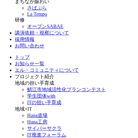
まちなか賑わい
さばぷら
La Tempo
研修
オープンSABAE
講演依頼・視察について
採用情報
お問い合わせ
トップ
お知らせ一覧
エル・コミュニティについて
プロジェクト紹介
地域の担い手育成
鯖江市地域活性化プランコンテスト
学生団体with
ITの担い手育成
地域×IT
Hana道場
Hana工房
サイバーサクラ
IT推進フォーラム