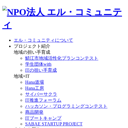
エル・コミュニティについて
プロジェクト紹介
地域の担い手育成
鯖江市地域活性化プランコンテスト
学生団体with
ITの担い手育成
地域×IT
Hana道場
Hana工房
サイバーサクラ
IT推進フォーラム
ハッカソン・プログラミングコンテスト
商品開発
ITブートキャンプ
SABAE STARTUP PROJECT