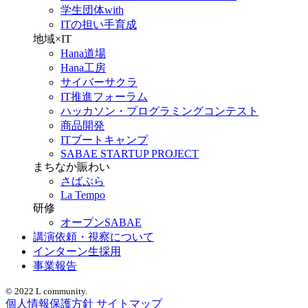
学生団体with
ITの担い手育成
地域×IT
Hana道場
Hana工房
サイバーサクラ
IT推進フォーラム
ハッカソン・プログラミングコンテスト
商品開発
ITブートキャンプ
SABAE STARTUP PROJECT
まちなか賑わい
さばぷら
La Tempo
研修
オープンSABAE
講演依頼・視察について
インターン生採用
事業報告
© 2022 L community.
個人情報保護方針
サイトマップ