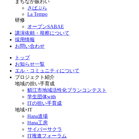
まちなか賑わい
さばぷら
La Tempo
研修
オープンSABAE
講演依頼・視察について
採用情報
お問い合わせ
トップ
お知らせ一覧
エル・コミュニティについて
プロジェクト紹介
地域の担い手育成
鯖江市地域活性化プランコンテスト
学生団体with
ITの担い手育成
地域×IT
Hana道場
Hana工房
サイバーサクラ
IT推進フォーラム