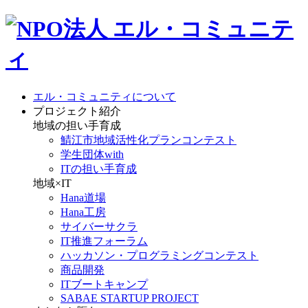
エル・コミュニティについて
プロジェクト紹介
地域の担い手育成
鯖江市地域活性化プランコンテスト
学生団体with
ITの担い手育成
地域×IT
Hana道場
Hana工房
サイバーサクラ
IT推進フォーラム
ハッカソン・プログラミングコンテスト
商品開発
ITブートキャンプ
SABAE STARTUP PROJECT