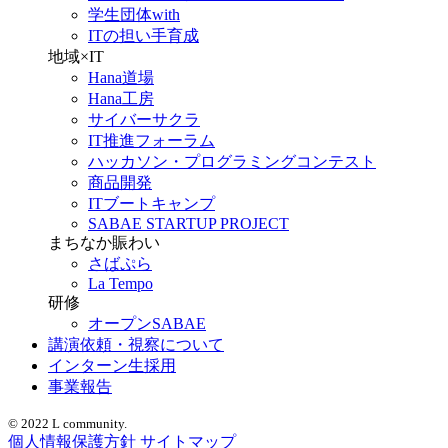
学生団体with
ITの担い手育成
地域×IT
Hana道場
Hana工房
サイバーサクラ
IT推進フォーラム
ハッカソン・プログラミングコンテスト
商品開発
ITブートキャンプ
SABAE STARTUP PROJECT
まちなか賑わい
さばぷら
La Tempo
研修
オープンSABAE
講演依頼・視察について
インターン生採用
事業報告
© 2022 L community.
個人情報保護方針
サイトマップ