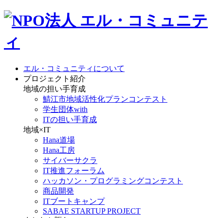
エル・コミュニティについて
プロジェクト紹介
地域の担い手育成
鯖江市地域活性化プランコンテスト
学生団体with
ITの担い手育成
地域×IT
Hana道場
Hana工房
サイバーサクラ
IT推進フォーラム
ハッカソン・プログラミングコンテスト
商品開発
ITブートキャンプ
SABAE STARTUP PROJECT