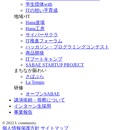
学生団体with
ITの担い手育成
地域×IT
Hana道場
Hana工房
サイバーサクラ
IT推進フォーラム
ハッカソン・プログラミングコンテスト
商品開発
ITブートキャンプ
SABAE STARTUP PROJECT
まちなか賑わい
さばぷら
La Tempo
研修
オープンSABAE
講演依頼・視察について
インターン生採用
事業報告
© 2022 L community.
個人情報保護方針
サイトマップ