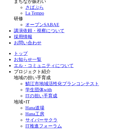
まちなか賑わい
さばぷら
La Tempo
研修
オープンSABAE
講演依頼・視察について
採用情報
お問い合わせ
トップ
お知らせ一覧
エル・コミュニティについて
プロジェクト紹介
地域の担い手育成
鯖江市地域活性化プランコンテスト
学生団体with
ITの担い手育成
地域×IT
Hana道場
Hana工房
サイバーサクラ
IT推進フォーラム