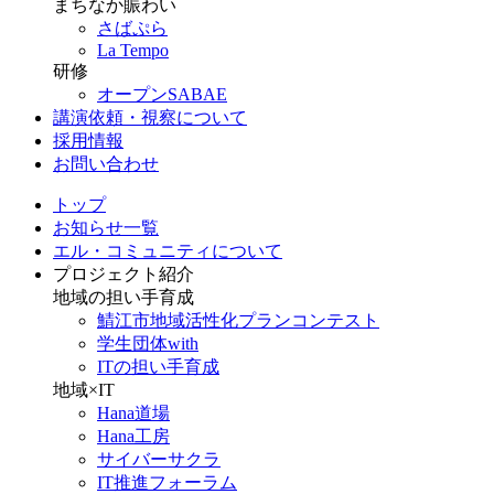
まちなか賑わい
さばぷら
La Tempo
研修
オープンSABAE
講演依頼・視察について
採用情報
お問い合わせ
トップ
お知らせ一覧
エル・コミュニティについて
プロジェクト紹介
地域の担い手育成
鯖江市地域活性化プランコンテスト
学生団体with
ITの担い手育成
地域×IT
Hana道場
Hana工房
サイバーサクラ
IT推進フォーラム