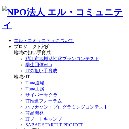
エル・コミュニティについて
プロジェクト紹介
地域の担い手育成
鯖江市地域活性化プランコンテスト
学生団体with
ITの担い手育成
地域×IT
Hana道場
Hana工房
サイバーサクラ
IT推進フォーラム
ハッカソン・プログラミングコンテスト
商品開発
ITブートキャンプ
SABAE STARTUP PROJECT