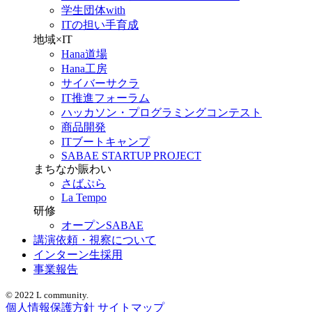
学生団体with
ITの担い手育成
地域×IT
Hana道場
Hana工房
サイバーサクラ
IT推進フォーラム
ハッカソン・プログラミングコンテスト
商品開発
ITブートキャンプ
SABAE STARTUP PROJECT
まちなか賑わい
さばぷら
La Tempo
研修
オープンSABAE
講演依頼・視察について
インターン生採用
事業報告
© 2022 L community.
個人情報保護方針
サイトマップ