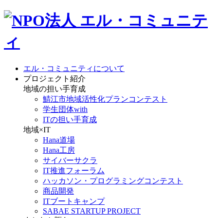
エル・コミュニティについて
プロジェクト紹介
地域の担い手育成
鯖江市地域活性化プランコンテスト
学生団体with
ITの担い手育成
地域×IT
Hana道場
Hana工房
サイバーサクラ
IT推進フォーラム
ハッカソン・プログラミングコンテスト
商品開発
ITブートキャンプ
SABAE STARTUP PROJECT