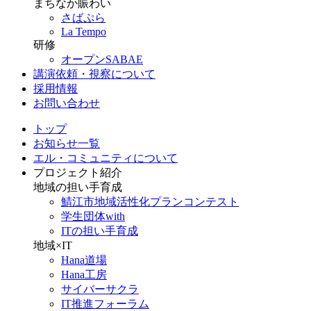
まちなか賑わい
さばぷら
La Tempo
研修
オープンSABAE
講演依頼・視察について
採用情報
お問い合わせ
トップ
お知らせ一覧
エル・コミュニティについて
プロジェクト紹介
地域の担い手育成
鯖江市地域活性化プランコンテスト
学生団体with
ITの担い手育成
地域×IT
Hana道場
Hana工房
サイバーサクラ
IT推進フォーラム