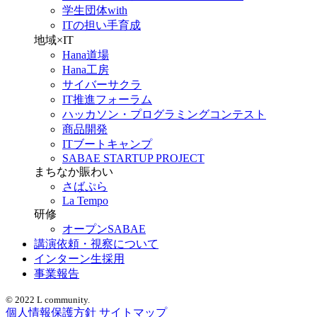
学生団体with
ITの担い手育成
地域×IT
Hana道場
Hana工房
サイバーサクラ
IT推進フォーラム
ハッカソン・プログラミングコンテスト
商品開発
ITブートキャンプ
SABAE STARTUP PROJECT
まちなか賑わい
さばぷら
La Tempo
研修
オープンSABAE
講演依頼・視察について
インターン生採用
事業報告
© 2022 L community.
個人情報保護方針
サイトマップ