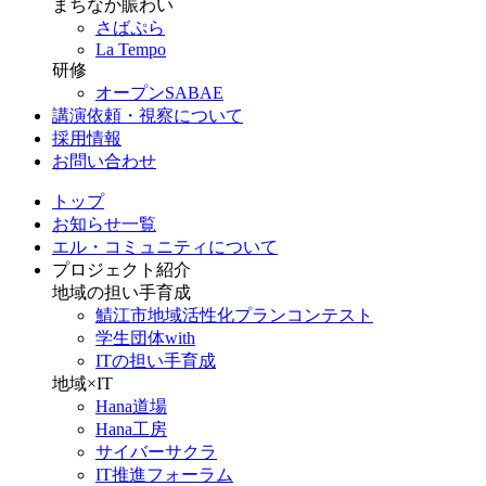
まちなか賑わい
さばぷら
La Tempo
研修
オープンSABAE
講演依頼・視察について
採用情報
お問い合わせ
トップ
お知らせ一覧
エル・コミュニティについて
プロジェクト紹介
地域の担い手育成
鯖江市地域活性化プランコンテスト
学生団体with
ITの担い手育成
地域×IT
Hana道場
Hana工房
サイバーサクラ
IT推進フォーラム