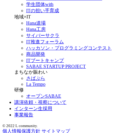
学生団体with
ITの担い手育成
地域×IT
Hana道場
Hana工房
サイバーサクラ
IT推進フォーラム
ハッカソン・プログラミングコンテスト
商品開発
ITブートキャンプ
SABAE STARTUP PROJECT
まちなか賑わい
さばぷら
La Tempo
研修
オープンSABAE
講演依頼・視察について
インターン生採用
事業報告
© 2022 L community.
個人情報保護方針
サイトマップ