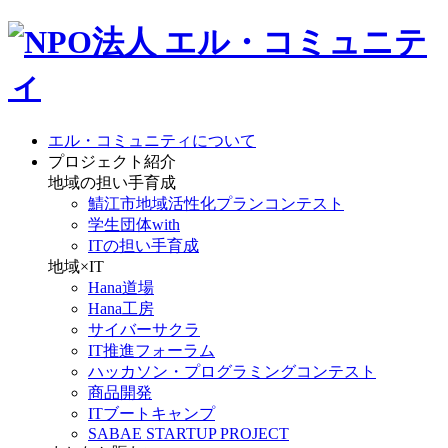
エル・コミュニティについて
プロジェクト紹介
地域の担い手育成
鯖江市地域活性化プランコンテスト
学生団体with
ITの担い手育成
地域×IT
Hana道場
Hana工房
サイバーサクラ
IT推進フォーラム
ハッカソン・プログラミングコンテスト
商品開発
ITブートキャンプ
SABAE STARTUP PROJECT