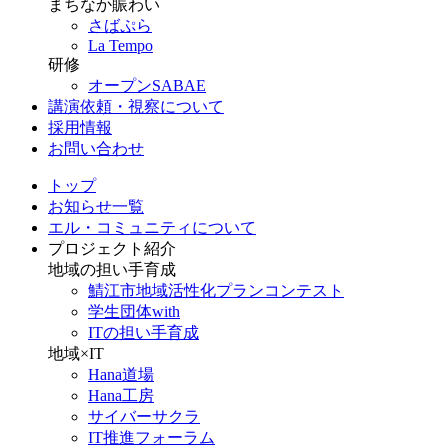
まちなか賑わい
さばぷら
La Tempo
研修
オープンSABAE
講演依頼・視察について
採用情報
お問い合わせ
トップ
お知らせ一覧
エル・コミュニティについて
プロジェクト紹介
地域の担い手育成
鯖江市地域活性化プランコンテスト
学生団体with
ITの担い手育成
地域×IT
Hana道場
Hana工房
サイバーサクラ
IT推進フォーラム