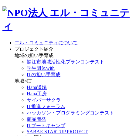
エル・コミュニティについて
プロジェクト紹介
地域の担い手育成
鯖江市地域活性化プランコンテスト
学生団体with
ITの担い手育成
地域×IT
Hana道場
Hana工房
サイバーサクラ
IT推進フォーラム
ハッカソン・プログラミングコンテスト
商品開発
ITブートキャンプ
SABAE STARTUP PROJECT