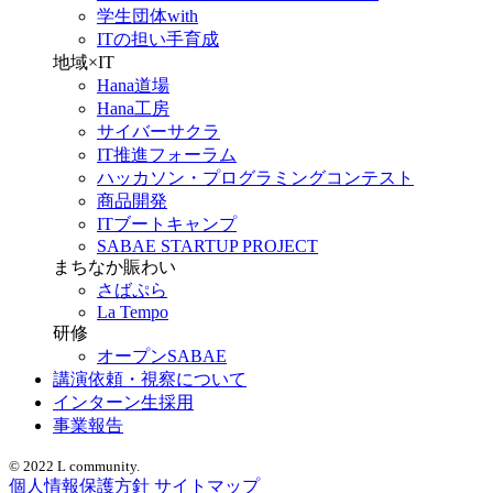
学生団体with
ITの担い手育成
地域×IT
Hana道場
Hana工房
サイバーサクラ
IT推進フォーラム
ハッカソン・プログラミングコンテスト
商品開発
ITブートキャンプ
SABAE STARTUP PROJECT
まちなか賑わい
さばぷら
La Tempo
研修
オープンSABAE
講演依頼・視察について
インターン生採用
事業報告
© 2022 L community.
個人情報保護方針
サイトマップ