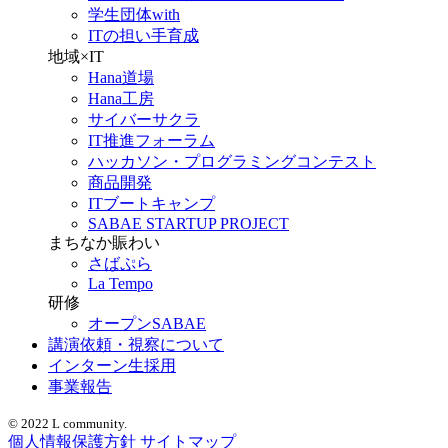
学生団体with
ITの担い手育成
地域×IT
Hana道場
Hana工房
サイバーサクラ
IT推進フォーラム
ハッカソン・プログラミングコンテスト
商品開発
ITブートキャンプ
SABAE STARTUP PROJECT
まちなか賑わい
さばぷら
La Tempo
研修
オープンSABAE
講演依頼・視察について
インターン生採用
事業報告
© 2022 L community.
個人情報保護方針
サイトマップ