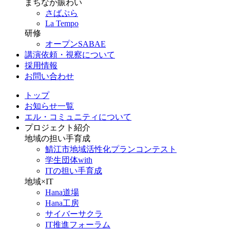
まちなか賑わい
さばぷら
La Tempo
研修
オープンSABAE
講演依頼・視察について
採用情報
お問い合わせ
トップ
お知らせ一覧
エル・コミュニティについて
プロジェクト紹介
地域の担い手育成
鯖江市地域活性化プランコンテスト
学生団体with
ITの担い手育成
地域×IT
Hana道場
Hana工房
サイバーサクラ
IT推進フォーラム