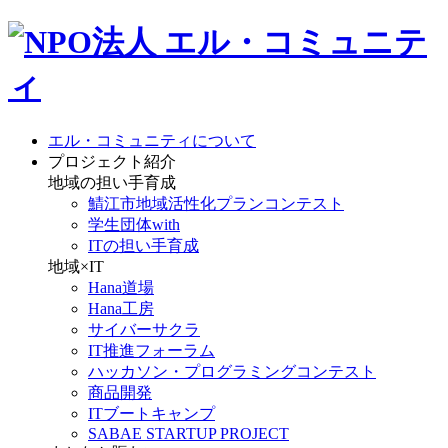
エル・コミュニティについて
プロジェクト紹介
地域の担い手育成
鯖江市地域活性化プランコンテスト
学生団体with
ITの担い手育成
地域×IT
Hana道場
Hana工房
サイバーサクラ
IT推進フォーラム
ハッカソン・プログラミングコンテスト
商品開発
ITブートキャンプ
SABAE STARTUP PROJECT