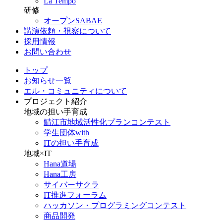
La Tempo
研修
オープンSABAE
講演依頼・視察について
採用情報
お問い合わせ
トップ
お知らせ一覧
エル・コミュニティについて
プロジェクト紹介
地域の担い手育成
鯖江市地域活性化プランコンテスト
学生団体with
ITの担い手育成
地域×IT
Hana道場
Hana工房
サイバーサクラ
IT推進フォーラム
ハッカソン・プログラミングコンテスト
商品開発