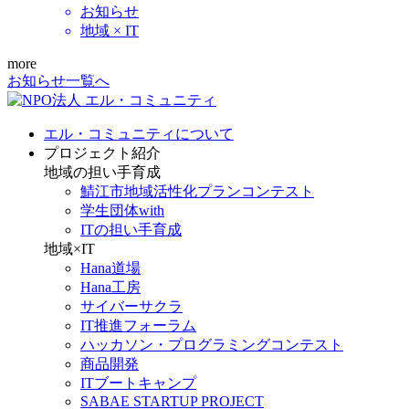
お知らせ
地域 × IT
more
お知らせ一覧へ
エル・コミュニティについて
プロジェクト紹介
地域の担い手育成
鯖江市地域活性化プランコンテスト
学生団体with
ITの担い手育成
地域×IT
Hana道場
Hana工房
サイバーサクラ
IT推進フォーラム
ハッカソン・プログラミングコンテスト
商品開発
ITブートキャンプ
SABAE STARTUP PROJECT