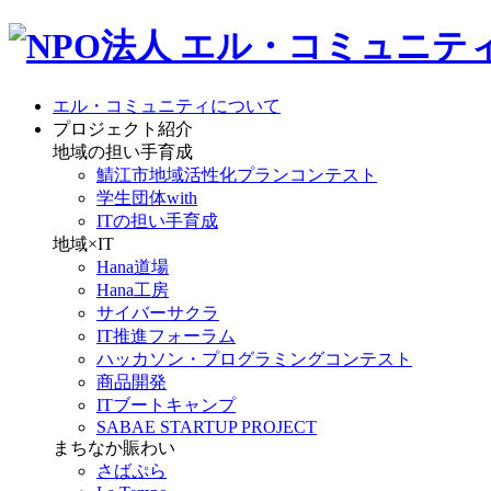
エル・コミュニティについて
プロジェクト紹介
地域の担い手育成
鯖江市地域活性化プランコンテスト
学生団体with
ITの担い手育成
地域×IT
Hana道場
Hana工房
サイバーサクラ
IT推進フォーラム
ハッカソン・プログラミングコンテスト
商品開発
ITブートキャンプ
SABAE STARTUP PROJECT
まちなか賑わい
さばぷら