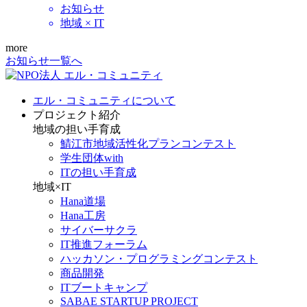
お知らせ
地域 × IT
more
お知らせ一覧へ
エル・コミュニティについて
プロジェクト紹介
地域の担い手育成
鯖江市地域活性化プランコンテスト
学生団体with
ITの担い手育成
地域×IT
Hana道場
Hana工房
サイバーサクラ
IT推進フォーラム
ハッカソン・プログラミングコンテスト
商品開発
ITブートキャンプ
SABAE STARTUP PROJECT