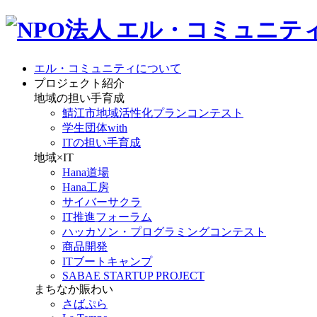
エル・コミュニティについて
プロジェクト紹介
地域の担い手育成
鯖江市地域活性化プランコンテスト
学生団体with
ITの担い手育成
地域×IT
Hana道場
Hana工房
サイバーサクラ
IT推進フォーラム
ハッカソン・プログラミングコンテスト
商品開発
ITブートキャンプ
SABAE STARTUP PROJECT
まちなか賑わい
さばぷら