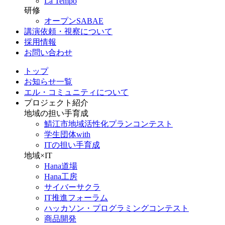
La Tempo
研修
オープンSABAE
講演依頼・視察について
採用情報
お問い合わせ
トップ
お知らせ一覧
エル・コミュニティについて
プロジェクト紹介
地域の担い手育成
鯖江市地域活性化プランコンテスト
学生団体with
ITの担い手育成
地域×IT
Hana道場
Hana工房
サイバーサクラ
IT推進フォーラム
ハッカソン・プログラミングコンテスト
商品開発