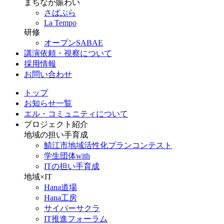
まちなか賑わい
さばぷら
La Tempo
研修
オープンSABAE
講演依頼・視察について
採用情報
お問い合わせ
トップ
お知らせ一覧
エル・コミュニティについて
プロジェクト紹介
地域の担い手育成
鯖江市地域活性化プランコンテスト
学生団体with
ITの担い手育成
地域×IT
Hana道場
Hana工房
サイバーサクラ
IT推進フォーラム