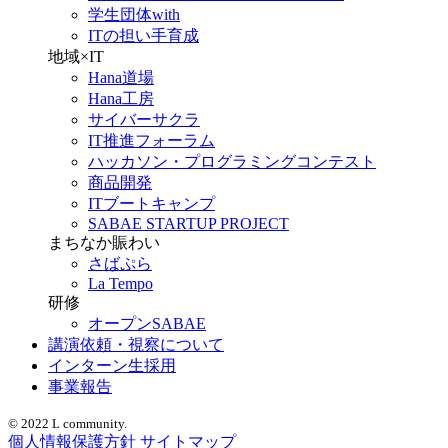
学生団体with
ITの担い手育成
地域×IT
Hana道場
Hana工房
サイバーサクラ
IT推進フォーラム
ハッカソン・プログラミングコンテスト
商品開発
ITブートキャンプ
SABAE STARTUP PROJECT
まちなか賑わい
さばぷら
La Tempo
研修
オープンSABAE
講演依頼・視察について
インターン生採用
事業報告
© 2022 L community.
個人情報保護方針
サイトマップ