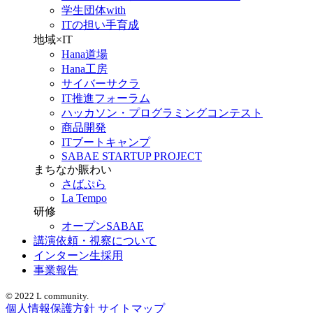
学生団体with
ITの担い手育成
地域×IT
Hana道場
Hana工房
サイバーサクラ
IT推進フォーラム
ハッカソン・プログラミングコンテスト
商品開発
ITブートキャンプ
SABAE STARTUP PROJECT
まちなか賑わい
さばぷら
La Tempo
研修
オープンSABAE
講演依頼・視察について
インターン生採用
事業報告
© 2022 L community.
個人情報保護方針
サイトマップ