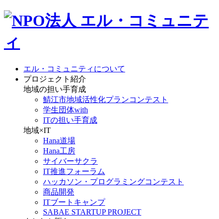
エル・コミュニティについて
プロジェクト紹介
地域の担い手育成
鯖江市地域活性化プランコンテスト
学生団体with
ITの担い手育成
地域×IT
Hana道場
Hana工房
サイバーサクラ
IT推進フォーラム
ハッカソン・プログラミングコンテスト
商品開発
ITブートキャンプ
SABAE STARTUP PROJECT