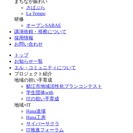
まちなか賑わい
さばぷら
La Tempo
研修
オープンSABAE
講演依頼・視察について
採用情報
お問い合わせ
トップ
お知らせ一覧
エル・コミュニティについて
プロジェクト紹介
地域の担い手育成
鯖江市地域活性化プランコンテスト
学生団体with
ITの担い手育成
地域×IT
Hana道場
Hana工房
サイバーサクラ
IT推進フォーラム