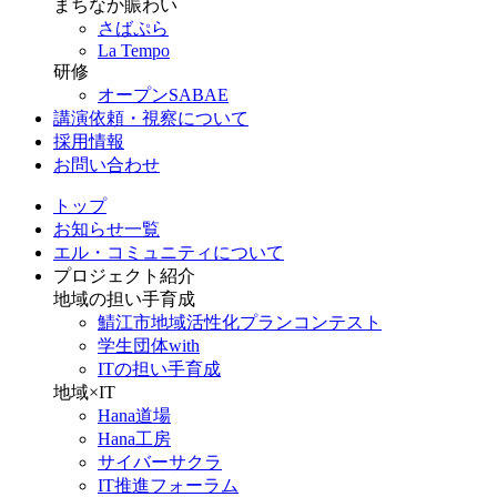
まちなか賑わい
さばぷら
La Tempo
研修
オープンSABAE
講演依頼・視察について
採用情報
お問い合わせ
トップ
お知らせ一覧
エル・コミュニティについて
プロジェクト紹介
地域の担い手育成
鯖江市地域活性化プランコンテスト
学生団体with
ITの担い手育成
地域×IT
Hana道場
Hana工房
サイバーサクラ
IT推進フォーラム