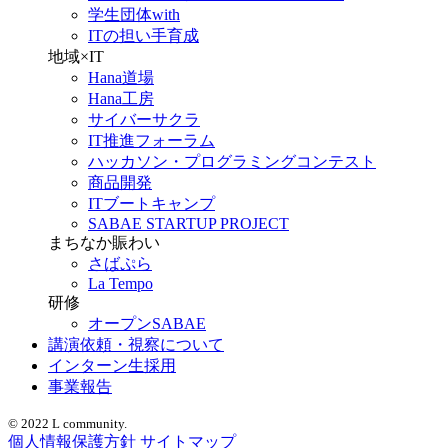
学生団体with
ITの担い手育成
地域×IT
Hana道場
Hana工房
サイバーサクラ
IT推進フォーラム
ハッカソン・プログラミングコンテスト
商品開発
ITブートキャンプ
SABAE STARTUP PROJECT
まちなか賑わい
さばぷら
La Tempo
研修
オープンSABAE
講演依頼・視察について
インターン生採用
事業報告
© 2022 L community.
個人情報保護方針
サイトマップ