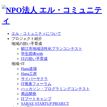
エル・コミュニティについて
プロジェクト紹介
地域の担い手育成
鯖江市地域活性化プランコンテスト
学生団体with
ITの担い手育成
地域×IT
Hana道場
Hana工房
サイバーサクラ
IT推進フォーラム
ハッカソン・プログラミングコンテスト
商品開発
ITブートキャンプ
SABAE STARTUP PROJECT