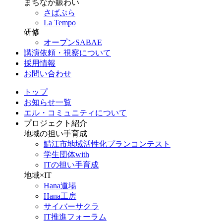
まちなか賑わい
さばぷら
La Tempo
研修
オープンSABAE
講演依頼・視察について
採用情報
お問い合わせ
トップ
お知らせ一覧
エル・コミュニティについて
プロジェクト紹介
地域の担い手育成
鯖江市地域活性化プランコンテスト
学生団体with
ITの担い手育成
地域×IT
Hana道場
Hana工房
サイバーサクラ
IT推進フォーラム