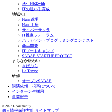
学生団体with
ITの担い手育成
地域×IT
Hana道場
Hana工房
サイバーサクラ
IT推進フォーラム
ハッカソン・プログラミングコンテスト
商品開発
ITブートキャンプ
SABAE STARTUP PROJECT
まちなか賑わい
さばぷら
La Tempo
研修
オープンSABAE
講演依頼・視察について
インターン生採用
事業報告
© 2022 L community.
個人情報保護方針
サイトマップ