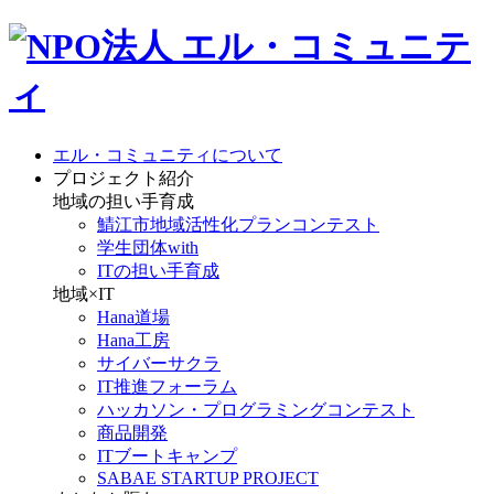
エル・コミュニティについて
プロジェクト紹介
地域の担い手育成
鯖江市地域活性化プランコンテスト
学生団体with
ITの担い手育成
地域×IT
Hana道場
Hana工房
サイバーサクラ
IT推進フォーラム
ハッカソン・プログラミングコンテスト
商品開発
ITブートキャンプ
SABAE STARTUP PROJECT