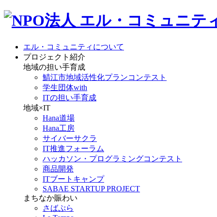
エル・コミュニティについて
プロジェクト紹介
地域の担い手育成
鯖江市地域活性化プランコンテスト
学生団体with
ITの担い手育成
地域×IT
Hana道場
Hana工房
サイバーサクラ
IT推進フォーラム
ハッカソン・プログラミングコンテスト
商品開発
ITブートキャンプ
SABAE STARTUP PROJECT
まちなか賑わい
さばぷら