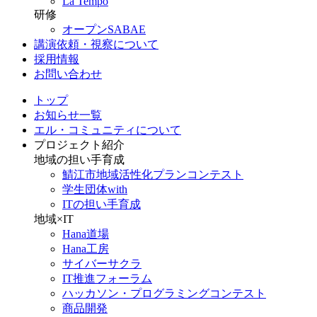
La Tempo
研修
オープンSABAE
講演依頼・視察について
採用情報
お問い合わせ
トップ
お知らせ一覧
エル・コミュニティについて
プロジェクト紹介
地域の担い手育成
鯖江市地域活性化プランコンテスト
学生団体with
ITの担い手育成
地域×IT
Hana道場
Hana工房
サイバーサクラ
IT推進フォーラム
ハッカソン・プログラミングコンテスト
商品開発