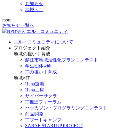
お知らせ
地域 × IT
more
お知らせ一覧へ
エル・コミュニティについて
プロジェクト紹介
地域の担い手育成
鯖江市地域活性化プランコンテスト
学生団体with
ITの担い手育成
地域×IT
Hana道場
Hana工房
サイバーサクラ
IT推進フォーラム
ハッカソン・プログラミングコンテスト
商品開発
ITブートキャンプ
SABAE STARTUP PROJECT