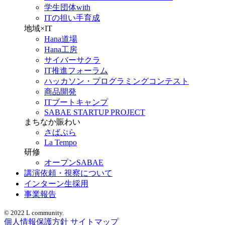
学生団体with
ITの担い手育成
地域×IT
Hana道場
Hana工房
サイバーサクラ
IT推進フォーラム
ハッカソン・プログラミングコンテスト
商品開発
ITブートキャンプ
SABAE STARTUP PROJECT
まちなか賑わい
さばぷら
La Tempo
研修
オープンSABAE
講演依頼・視察について
インターン生採用
事業報告
© 2022 L community.
個人情報保護方針
サイトマップ