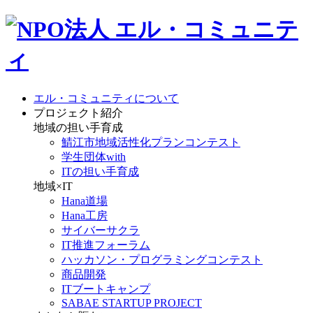
エル・コミュニティについて
プロジェクト紹介
地域の担い手育成
鯖江市地域活性化プランコンテスト
学生団体with
ITの担い手育成
地域×IT
Hana道場
Hana工房
サイバーサクラ
IT推進フォーラム
ハッカソン・プログラミングコンテスト
商品開発
ITブートキャンプ
SABAE STARTUP PROJECT