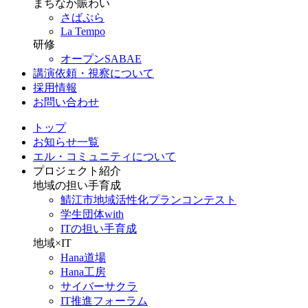
まちなか賑わい
さばぷら
La Tempo
研修
オープンSABAE
講演依頼・視察について
採用情報
お問い合わせ
トップ
お知らせ一覧
エル・コミュニティについて
プロジェクト紹介
地域の担い手育成
鯖江市地域活性化プランコンテスト
学生団体with
ITの担い手育成
地域×IT
Hana道場
Hana工房
サイバーサクラ
IT推進フォーラム