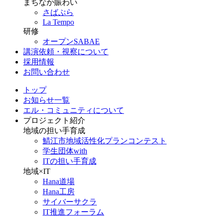
まちなか賑わい
さばぷら
La Tempo
研修
オープンSABAE
講演依頼・視察について
採用情報
お問い合わせ
トップ
お知らせ一覧
エル・コミュニティについて
プロジェクト紹介
地域の担い手育成
鯖江市地域活性化プランコンテスト
学生団体with
ITの担い手育成
地域×IT
Hana道場
Hana工房
サイバーサクラ
IT推進フォーラム