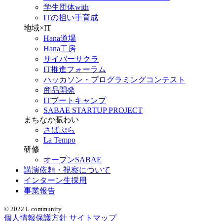
学生団体with
ITの担い手育成
地域×IT
Hana道場
Hana工房
サイバーサクラ
IT推進フォーラム
ハッカソン・プログラミングコンテスト
商品開発
ITブートキャンプ
SABAE STARTUP PROJECT
まちなか賑わい
さばぷら
La Tempo
研修
オープンSABAE
講演依頼・視察について
インターン生採用
事業報告
© 2022 L community.
個人情報保護方針
サイトマップ