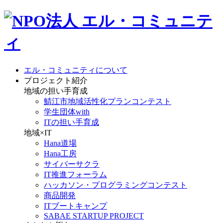
エル・コミュニティについて
プロジェクト紹介
地域の担い手育成
鯖江市地域活性化プランコンテスト
学生団体with
ITの担い手育成
地域×IT
Hana道場
Hana工房
サイバーサクラ
IT推進フォーラム
ハッカソン・プログラミングコンテスト
商品開発
ITブートキャンプ
SABAE STARTUP PROJECT