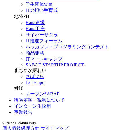
学生団体with
ITの担い手育成
地域×IT
Hana道場
Hana工房
サイバーサクラ
IT推進フォーラム
ハッカソン・プログラミングコンテスト
商品開発
ITブートキャンプ
SABAE STARTUP PROJECT
まちなか賑わい
さばぷら
La Tempo
研修
オープンSABAE
講演依頼・視察について
インターン生採用
事業報告
© 2022 L community.
個人情報保護方針
サイトマップ