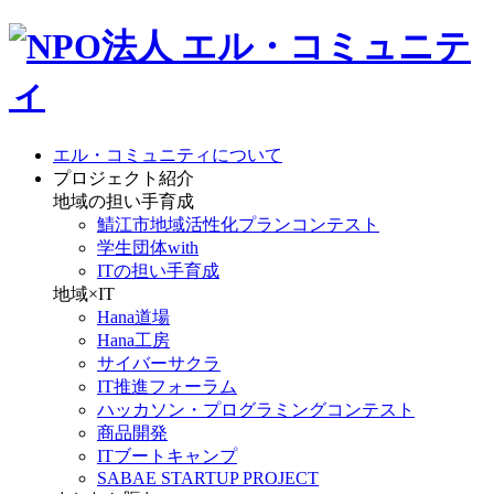
エル・コミュニティについて
プロジェクト紹介
地域の担い手育成
鯖江市地域活性化プランコンテスト
学生団体with
ITの担い手育成
地域×IT
Hana道場
Hana工房
サイバーサクラ
IT推進フォーラム
ハッカソン・プログラミングコンテスト
商品開発
ITブートキャンプ
SABAE STARTUP PROJECT