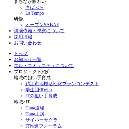
まちなか賑わい
さばぷら
La Tempo
研修
オープンSABAE
講演依頼・視察について
採用情報
お問い合わせ
トップ
お知らせ一覧
エル・コミュニティについて
プロジェクト紹介
地域の担い手育成
鯖江市地域活性化プランコンテスト
学生団体with
ITの担い手育成
地域×IT
Hana道場
Hana工房
サイバーサクラ
IT推進フォーラム