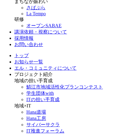
まちなか賑わい
さばぷら
La Tempo
研修
オープンSABAE
講演依頼・視察について
採用情報
お問い合わせ
トップ
お知らせ一覧
エル・コミュニティについて
プロジェクト紹介
地域の担い手育成
鯖江市地域活性化プランコンテスト
学生団体with
ITの担い手育成
地域×IT
Hana道場
Hana工房
サイバーサクラ
IT推進フォーラム