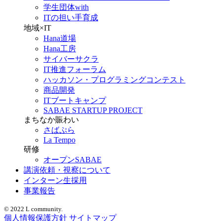
学生団体with
ITの担い手育成
地域×IT
Hana道場
Hana工房
サイバーサクラ
IT推進フォーラム
ハッカソン・プログラミングコンテスト
商品開発
ITブートキャンプ
SABAE STARTUP PROJECT
まちなか賑わい
さばぷら
La Tempo
研修
オープンSABAE
講演依頼・視察について
インターン生採用
事業報告
© 2022 L community.
個人情報保護方針
サイトマップ