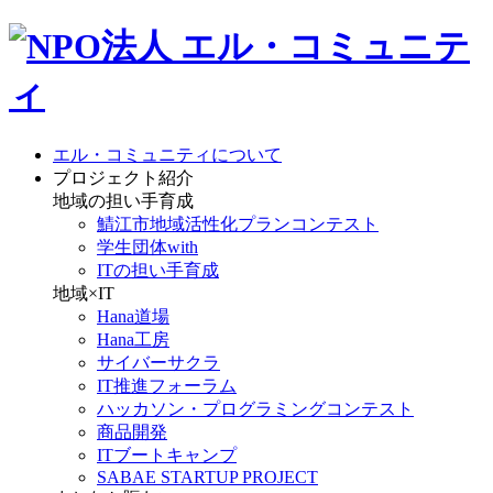
エル・コミュニティについて
プロジェクト紹介
地域の担い手育成
鯖江市地域活性化プランコンテスト
学生団体with
ITの担い手育成
地域×IT
Hana道場
Hana工房
サイバーサクラ
IT推進フォーラム
ハッカソン・プログラミングコンテスト
商品開発
ITブートキャンプ
SABAE STARTUP PROJECT